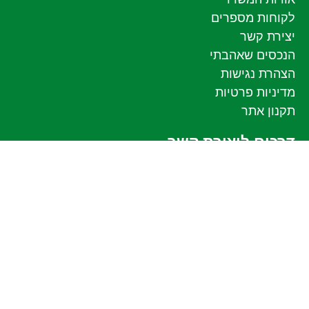
לקוחות מספרים
יצירת קשר
הנכסים שאהבתי
הצהרת נגישות
מדיניות פרטיות
תקנון אתר
דרכים ליצירת קשר
עקבו אחרי בפייסבוק
טלפון: 054-6536660
כתובת משרד: אהבת אדם 74 כפר יונה
© כל הזכויות שמורות לרונן צור