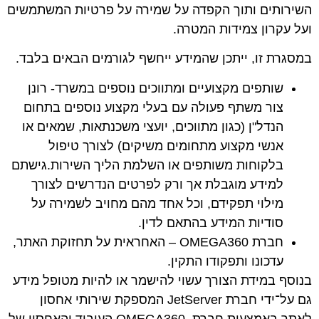
השירותים
ותוך הקפדה על שמירה על פרטיות המשתמשים
ועל עקרון צמידות המטרה.
במסגרת זו, ייתכן שהמידע ייחשף לגורמים הבאים בלבד.
שותפים מקצועיים ומתווכים נוספים במשרד-
רונן
צור משתף פעולה עם בעלי מקצוע נוספים בתחום
הנדל"ן (כגון מתווכים, יועצי משכנתאות, שמאים או
אנשי מקצוע מתחומים משיקים) לצורך טיפול
בלקוחות משותפים או השלמת הליך השירות.גישתם
למידע מוגבלת אך ורק לפרטים הנדרשים לצורך
מילוי תפקידם, וכל אחד מהם מחויב לשמירה על
סודיות המידע בהתאם לדין
.
חברת
OMEGA360
–
האחראית על תחזוקת האתר,
עדכונו ותפקודו התקין.
בנוסף
במידת הצורך
עשוי להישמר או להיות מטופל מידע
גם על־ידי חברת
JetServer
המספקת שירותי אחסון
לאתר באמצעות חברת
OMEGA360
העיבוד והאחסון של