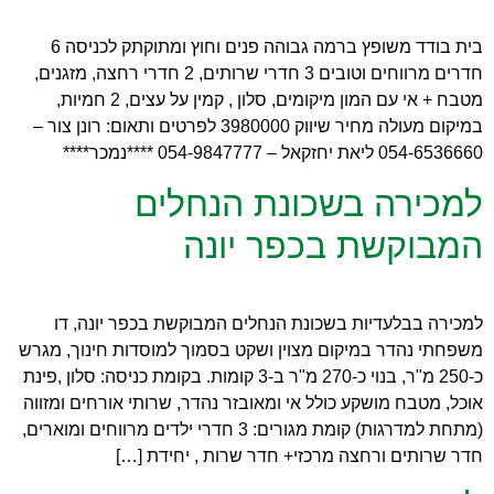
בית בודד משופץ ברמה גבוהה פנים וחוץ ומתוקתק לכניסה 6
חדרים מרווחים וטובים 3 חדרי שרותים, 2 חדרי רחצה, מזגנים,
מטבח + אי עם המון מיקומים, סלון , קמין על עצים, 2 חמיות,
במיקום מעולה מחיר שיווק 3980000 לפרטים ותאום: רונן צור –
054-6536660 ליאת יחזקאל – 054-9847777 ****נמכר****
למכירה בשכונת הנחלים
המבוקשת בכפר יונה
למכירה בבלעדיות בשכונת הנחלים המבוקשת בכפר יונה, דו
משפחתי נהדר במיקום מצוין ושקט בסמוך למוסדות חינוך, מגרש
כ-250 מ"ר, בנוי כ-270 מ"ר ב-3 קומות. בקומת כניסה: סלון ,פינת
אוכל, מטבח מושקע כולל אי ומאובזר נהדר, שרותי אורחים ומזווה
(מתחת למדרגות) קומת מגורים: 3 חדרי ילדים מרווחים ומוארים,
חדר שרותים ורחצה מרכזי+ חדר שרות , יחידת […]