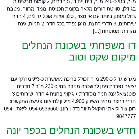
מ"ר, בנוי כ-240 מ"ר, בית ייחודי, 5 חדרים, 2 קומות מרשימות
בגודלן, סוויטת הורים מלאה בקומת הכניסה, ממד' מרווח, מטבח
גדול ומפנק ביותר עם אי מצוין, סלון ופינת אוכל גדולים, 4 חדרי
שירותים, 3 חדרי רחצה, מזגן נפרד בכל חדר, 2 חניות, גינה
נהדרת ומטופחת […]
דו משפחתי בשכונת הנחלים
מיקום שקט וטוב
מגרש גדול כ-290 מ"ר הכולל בריכה מאושרת כ-3*9 מרתף עם
יציאה נפרדת ניתן להשכרה מניבה בנוי כ-230 מ"ר 7 חדרים
פוטנציאל ענק חניה מסודרת + ג'קוזי בחניה 4 חדרי שירותים 3
חדרי רחצה מחיר השיווק 4.900 מיליון לתיאום פגישה התקשרו:
רונן צור וליאת יחזקאל תיווך נדל"ן רונן: 054-6536660 ליאת: 054-
9847777
חדש בשכונת הנחלים בכפר יונה