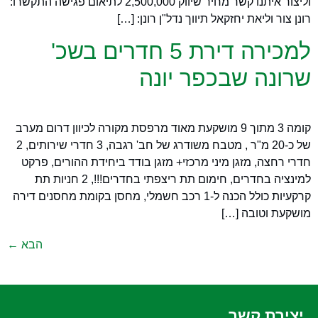
וליצור איתנו קשר מחיר שיווק 2,500,000 לתיאום פגישה התקשרו:
רונן צור וליאת יחזקאל תיווך נדל"ן רונן: […]
למכירה דירת 5 חדרים בשכ'
שרונה שבכפר יונה
קומה 3 מתוך 9 מושקעת מאוד מרפסת מקורה לכיוון דרום מערב
של כ-20 מ"ר , מטבח משודרג של חב' רגבה, 3 חדרי שירותים, 2
חדרי רחצה, מזגן מיני מרכזי+ מזגן בודד ביחידת ההורים, פרקט
למינציה בחדרים, חימום תת ריצפתי בחדרים!!!, 2 חניות תת
קרקעיות כולל הכנה ל-1 רכב חשמלי, מחסן בקומת מחסנים דירה
מושקעת וטובה […]
הבא
←
יצירת קשר