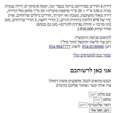
דירת 4 חדרים בפרוייקט בריגה בכפר יונה, קומה 8 מתוך 9, דירה ענקית
בנויה כ-120 מ"ר + 20 מ"ר מרפסת מקורה+ 10 מ"ר מחסן מול הדירה,
דירה מאוד מושקעת, מטבח ואי יוקרתי, חדרים גדולים ומרווחים, ארון
קיר של 8*8 דלתות ביחידת הורים, 2 חדרי רחצה, 3 חדרי שירותים, מזגן
מיני מרכזי + יחידה נפרדת להורים+ מזגן גם במחסן
מחיר שיווק 2.850,000
לתיאום פגישה התקשרו:
רונן צור וליאת יחזקאל תיווך נדל"ן
רונן:
054-6536660
ליאת:
054-9847777
שמור נכס למועדפים שלך
אני כאן לרשותכם
הנכס מתאים לכם? מחפשים משהו דומה?
צרו איתי קשר ואחזור אליכם בהקדם
שם מלא
טלפון
דואר אלקטרוני
רונן, חזור אלי