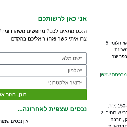
אני כאן לרשותכם
הנכס מתאים לכם? מחפשים משהו דומה?
צרו איתי קשר ואחזור אליכם בהקדם
מרפסת שמש
|
רונן, חזור אל
למכירה בשכונת שרונה בכפר יונה, פנטהאוז חלומי, 5 חדרים בנוי כ-150 מ"ר,
נכסים שצפית לאחרונה...
מרפסת עיקרית ענקית כ-108 מ"ר, נוף נצחי לכיוון צפון מערב, 3 חדרי שירותים, 2
נק , הרבה
אין נכסים שמור
 מיחידת ההורים, 2 חניות תת קרקעיות