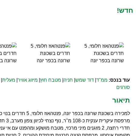
חדש!
עוד בנכס:
ממ"ד
|
דוד שמש
|
חניה
|
מטבח חוץ
|
מיזוג אוויר
|
מעלית
|
סורגים
תיאור
חדרי רחצה, 2 מזגנים מיני מרכזי, מטבח מושקע ומהפנט עם אי ע
מקומות איחסון, מרפסת קטנה םרטית